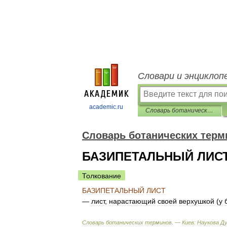
Словари и энциклоп
academic.ru
Словарь ботанических терминов
Словарь ботанических терм
БАЗИПЕТАЛЬНЫЙ ЛИС
Толкование
БАЗИПЕТАЛЬНЫЙ
ЛИСТ
—
лист
,
нарастающий
своей
верхушкой
(
у
Словарь
ботанических
терминов
. —
Киев:
Наукова
Д