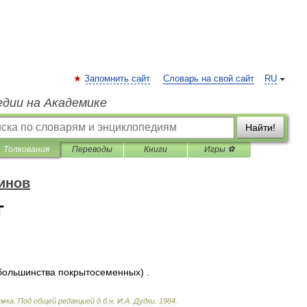
Запомнить сайт
Словарь на свой сайт
RU
едии на Академике
Найти!
Толкования
Переводы
Книги
Игры ⚽
инов
Т
большинства
покрытосеменных
) .
умка
.
Под
общей
редакцией
д
.
б
.
н
.
И
.
А
.
Дудки
.
1984
.