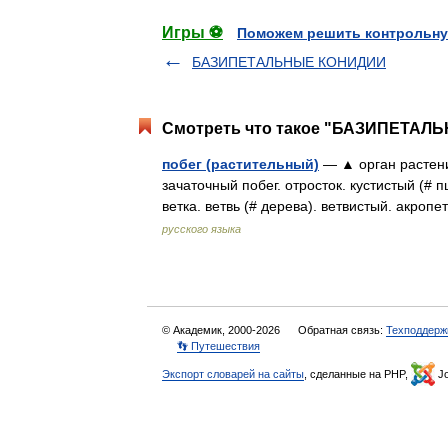
Игры ⚽
Поможем решить контрольну
БАЗИПЕТАЛЬНЫЕ КОНИДИИ
Смотреть что такое "БАЗИПЕТАЛЬ
побег (растительный)
— ▲ орган растения
зачаточный побег. отросток. кустистый (#
ветка. ветвь (# дерева). ветвистый. акро
русского языка
© Академик, 2000-2026
Обратная связь:
Техподдерж
👣 Путешествия
Экспорт словарей на сайты
, сделанные на PHP,
Jo