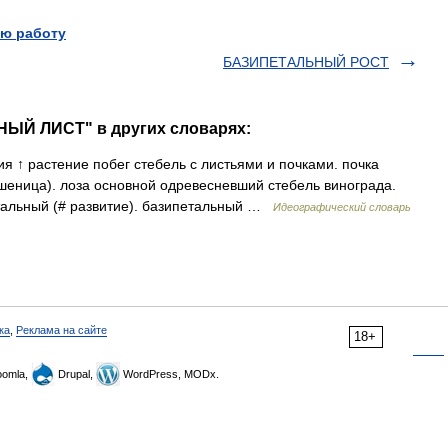
ю работу
БАЗИПЕТАЛЬНЫЙ РОСТ
НЫЙ ЛИСТ" в других словарях:
 ↑ растение побег стебель с листьями и почками. почка
 пшеница). лоза основной одревесневший стебель винограда.
петальный (# развитие). базипетальный …
Идеографический словарь
ка
,
Реклама на сайте
18+
omla,
Drupal,
WordPress, MODx.